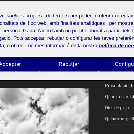
ent parcial
PAC2 Segon lli
vir
cookies
pròpies i de tercers per poder-te oferir correcta
PAC 2 – Primer 
onalitats del lloc web, amb finalitats analítiques i per mostra
Públic
Tècnica i tecno
at personalitzada d'acord amb un perfil elaborat a partir dels 
ació. Pots acceptar, rebutjar o configurar les teves preferèn
Objecte per exe
ota, o obtenir-ne més informació en la nostra
política de coo
PAC1-Lliuramen
PAC1- El gir ma
Acceptar
Rebutjar
Configu
PAC1-Lliuramen
Presentació: Ta
Quan s’és artis
Dies de pluja
Quina imatge t