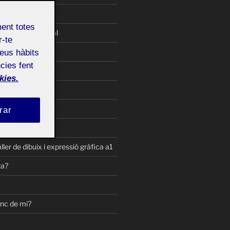
urament parcial
ment totes
lliurament parcial
r-te
logia
teus hàbits
cies fent
rcici de collage
kies.
t parcial 2
terial
rar
t parcial 1
ller de dibuix i expressió gràfica a1
ta?
inc de mi?