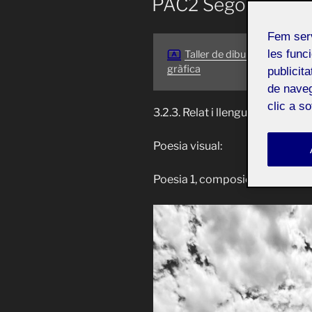
PAC2 Segon lliuram
Fem ser
les funci
Taller de dibuix i expressió
gràfica
publicit
de naveg
clic a s
3.2.3. Relat i llenguatge:
Poesia visual:
Poesia 1, composició: