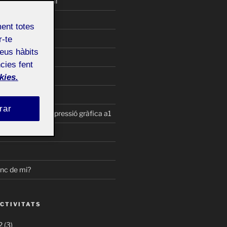
lliurament parcial
logia
ment totes
rcici de collage
r-te
teus hàbits
t parcial 2
cies fent
terial
kies.
t parcial 1
rar
ller de dibuix i expressió gràfica a1
ta?
inc de mi?
ACTIVITATS
 (3)