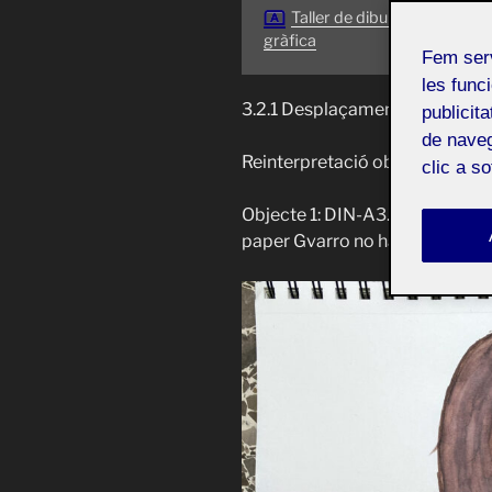
Taller de dibuix i expressió
gràfica
Fem ser
les funci
3.2.1 Desplaçament del signifi
publicit
de naveg
Reinterpretació objectes quoti
clic a s
Objecte 1: DIN-A3. Serp feta am
paper Gvarro no ha sigut la mil