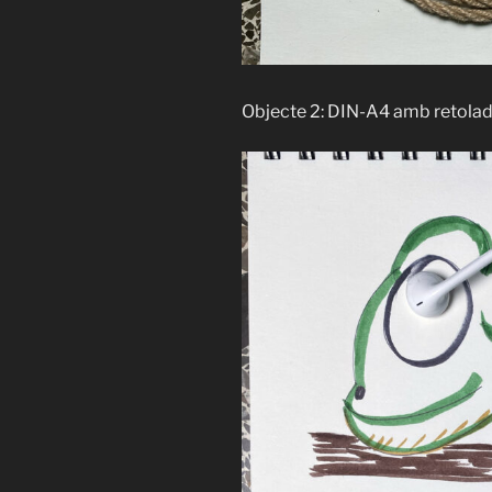
Objecte 2: DIN-A4 amb retolad