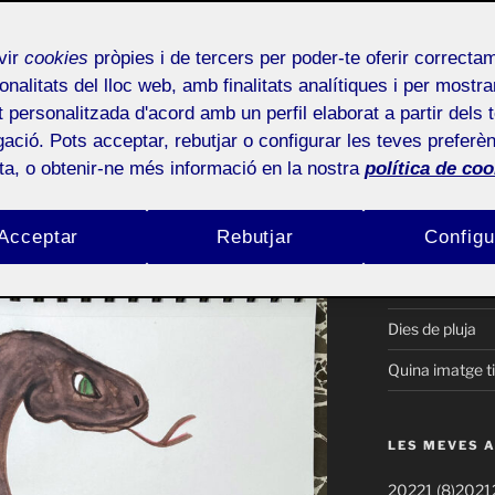
PAC 2 – Primer 
Públic
Tècnica i tecno
vir
cookies
pròpies i de tercers per poder-te oferir correcta
Objecte per exe
onalitats del lloc web, amb finalitats analítiques i per mostra
cat
at personalitzada d'acord amb un perfil elaborat a partir dels 
PAC1-Lliuramen
ació. Pots acceptar, rebutjar o configurar les teves preferèn
dians:
PAC1- El gir ma
ota, o obtenir-ne més informació en la nostra
política de coo
PAC1-Lliuramen
b retoladors aquarel·lables i aigua. El
Acceptar
Rebutjar
Configu
lor opció però no en tenia cap més.
Presentació: Ta
Quan s’és artis
Dies de pluja
Quina imatge t
LES MEVES 
20221 (8)
20212