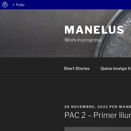
Quant
+ Folio
Vés
al
al
WordPress
MANELUS
contingut
Work in progress
Short Stories
Quina imatge ti
PUBLICAT
28 NOVEMBRE, 2022
PER
MANE
A
PAC 2 – Primer lliu