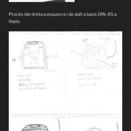
Procés (de dreta a esquerra i de dalt a baix): DIN-A5 a
llapis.