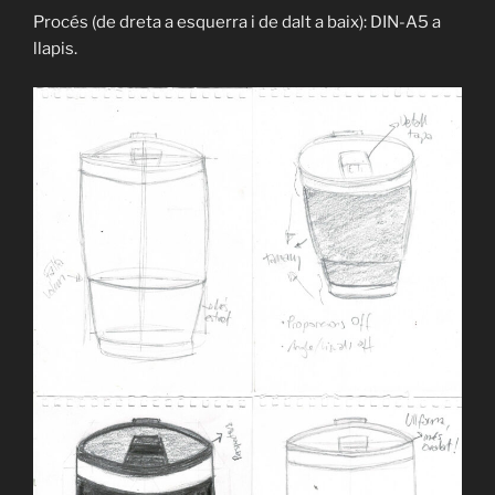
Procés (de dreta a esquerra i de dalt a baix): DIN-A5 a
llapis.