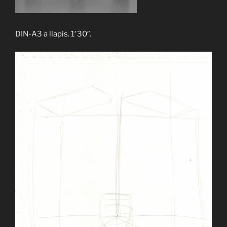
DIN-A3 a llapis. 1′ 30″.