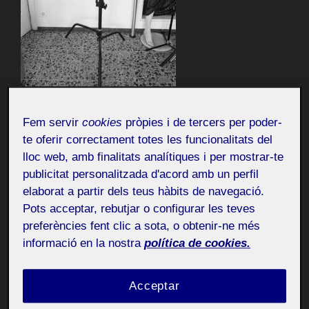
Fem servir
cookies
pròpies i de tercers per poder-
Procés (de dreta a esquerra): DIN-A5 a llapis.
te oferir correctament totes les funcionalitats del
lloc web, amb finalitats analítiques i per mostrar-te
publicitat personalitzada d'acord amb un perfil
elaborat a partir dels teus hàbits de navegació.
Pots acceptar, rebutjar o configurar les teves
preferències fent clic a sota, o obtenir-ne més
informació en la nostra
política de cookies.
Acceptar