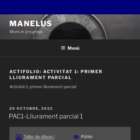
Vés
MANELUS
al
Work in progress
contingut
Menú
ACTIFOLIO:
ACTIVITAT 1: PRIMER
LLIURAMENT PARCIAL
Activitat 1: primer lliurament parcial
PUBLICAT
20 OCTUBRE, 2022
A
PAC1-Lliurament parcial 1
Taller de dibuix i
Públic