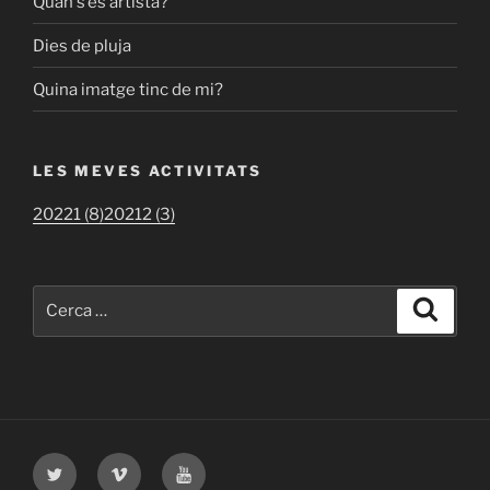
Quan s’és artista?
Dies de pluja
Quina imatge tinc de mi?
LES MEVES ACTIVITATS
20221 (8)
20212 (3)
Cerca:
Cerca
Twitter
Vimeo
Youtube