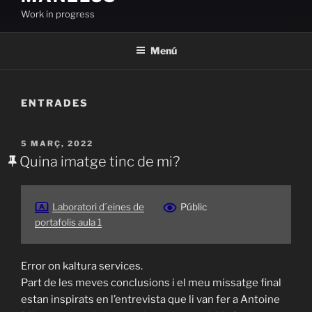
Work in progress
Menú
ENTRADES
PUBLICAT
5 MARÇ, 2022
A
Quina imatge tinc de mi?
Laboratori d´eines de
Públic
portafolis aula 1
Error on kaltura services.
Part de les meves conclusions i el meu missatge final
estan inspirats en l’entrevista que li van fer a Antoine