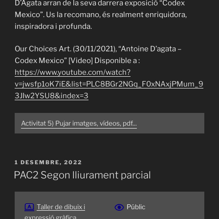
D’Agata arran de la seva darrera exposició “Codex
Mexico”. Us la recomano, és realment enriquidora,
inspiradora i profunda.
Our Choices Art. (30/11/2021), “Antoine D’agata –
Codex Mexico” [Video] Disponible a :
https://www.youtube.com/watch?
v=jwsfp1oK7iE&list=PLC8BGr2NGq_F0xNAxjPMum_9
3JIw2YSU8&index=3
Activitat 5) Pujar imatges, vídeos, pdf...
PUBLICAT
1 DESEMBRE, 2022
A
PAC2 Segon lliurament parcial
Taller de dibuix i
Públic
expressió gràfica