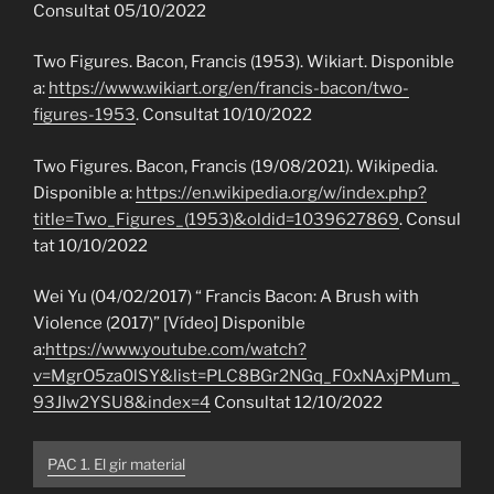
Consultat 05/10/2022
Two Figures. Bacon, Francis (1953). Wikiart. Disponible
a:
https://www.wikiart.org/en/francis-bacon/two-
figures-1953
. Consultat 10/10/2022
Two Figures. Bacon, Francis (19/08/2021). Wikipedia.
Disponible a:
https://en.wikipedia.org/w/index.php?
title=Two_Figures_(1953)&oldid=1039627869
. Consul
tat 10/10/2022
Wei Yu (04/02/2017) “ Francis Bacon: A Brush with
Violence (2017)” [Vídeo] Disponible
a:
https://www.youtube.com/watch?
v=MgrO5za0lSY&list=PLC8BGr2NGq_F0xNAxjPMum_
93JIw2YSU8&index=4
Consultat 12/10/2022
PAC 1. El gir material