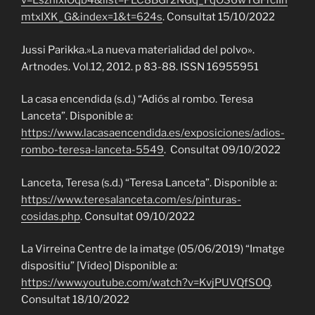
v=LszhixIOqb4&list=PLC8BGr2NGq_FqOS6wTGFfcIIn
mtxIXK_G&index=1&t=624s
. Consultat 15/10/2022
Jussi Parikka.»La nueva materialidad del polvo».
Artnodes. Vol.12, 2012. p 83-88. ISSN 16955951
La casa encendida (s.d.) “Adiós al rombo. Teresa
Lanceta”. Disponible a:
https://www.lacasaencendida.es/exposiciones/adios-
rombo-teresa-lanceta-5549
. Consultat 09/10/2022
Lanceta, Teresa (s.d.) “Teresa Lanceta”. Disponible a:
https://www.teresalanceta.com/es/pinturas-
cosidas.php
. Consultat 09/10/2022
La Virreina Centre de la imatge (05/06/2019) “Imatge
dispositiu” [Vídeo] Disponible a:
https://www.youtube.com/watch?v=KvjPUVQfSOQ
.
Consultat 18/10/2022