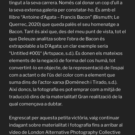
tingut a la seva carrera. Només cal donar un cop d’ull a
la seva extensa galeria per constatar-ho. És amb el
llibre “Antoine d’Agata – Francis Bacon” (Bismuth; Le
Querrec, 2020) que queda palès el seu homenatge a
Bacon. Tant és així que, des del meu punt de vista, tot el
que Deleuze analitza sobre l’obra de Bacon és
extrapolable a la D’Agata; un clar exemple seria
“Untitled #001“ (Artspace, s.d.). Es donen els mateixos
elements de la negació de forma del cos humà, tot
convertint-lo en objecte, de la representació de l’espai
com a actant o de l’ús del color com a element que
suma dins de l’actor-xarxa (Domènech i Tirado, s.d.).
Així doncs, la fotografia es pot emprar com a mitjà de
traducció dins de la materialitat! Gran realització de la
qual començava a dubtar.
Engrescat per aquesta petita victòria, vaig continuar
indagant sobre materialitat i fotografia fins a arribar al
vídeo de London Alternative Photography Collective