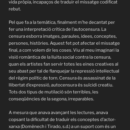
vida pròpia, incapaços de traduir el missatge codificat
rebut.
Pel que fa a la temàtica, finalment m’he decantat per
fer una interpretació crítica de l’autocensura. La
censura esborra imatges, paraules, idees, conceptes,
persones, històries. Aquest fet pot afectar el missatge
final, a com volem dir les coses. Viu al meu imaginari la
visió romàntica de la lluita social contra la censura,
quan els artistes fan servir totes les eines creatives al
seu abast per tal de flanquejar la repressió intel·lectual
del règim polític de torn. Censura és assassinat de la
llibertat d’expressió, autocensura és suïcidi creatiu.
Tots dos tipus de mutilació són terribles, les
conseqüències de la segona, irreparables.
A mesura que anava avançant les lectures, anava
copsant la dificultat de traduir els conceptes d’actor-
xarxa (Domènech i Tirado, s.d.) a un suport com és un