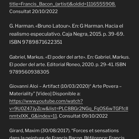
title=Francis_Bacon_(artist)&oldid=1116555908.
Consultat 20/10/2022
G. Harman. «Bruno Latour». En: G Harman. Hacia el
realismo especulativo. Caja Negra, 2015. p. 39-69.
ISBN 9789871622351
Gabriel, Markus. «El poder del arte». En: Gabriel, Markus.
El poder del arte. Editorial Roneo, 2020. p. 29-41. ISBN
9789560938305
Giovanni Aloi – Artifact (10/03/2020)“ Arte Povera –
Materiality” [Vídeo] Disponible a:
https://www.youtube.com/watch?
v=9U0Z47JyZcw&list=PLC8BGr2NGq_FqOS6wTGFfcII
nmtxIXK_G&index=11
. Consultat 09/10/2022
Girard, Maxim (30/08/2017). “Forces et sensations
dans la peinture de Francis Bacon. Référence: Francis