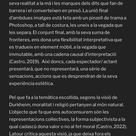
seva realitat a la mà i les marques dels dits que fan de
barrera i el converteixen en presó. La unió final
d’ambdues imatges està feta amb un pinzell de trama a
Photoshop, a tall de costura, les uneix a la vegada que
les separa. El conjunt final, amb la seva suma de
fronteres, ens dona una flexibilitat interpretativa que
es tradueix en element mòbil, a la vegada que
immutable, amb una cadena causal d’interpretació
(Castro, 2019). Així doncs, cada espectador/ actant
presentarà, que no representarà, una sèrie de
sensacions, accions que es desprendran de la seva
experiència estètica.
Pel que fa a la temàtica escollida, segons la visió de
Durkheim, moralitat i religió pertanyen al món natural.
L’objecte que fa que ens autocensurem són les
representacions col·lectives, la forma subjectivista a la
qual cadascú dona valor o no al fet moral (Castro, 2022).
Latour critica aquesta visió, ja que deixa fora els