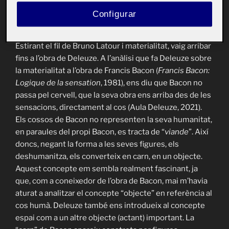
volum més, en espai propi, en contingut i contingent,
Configurar
obrint noves propostes.
Estirant el fil de Bruno Latour i materialitat, vaig arribar
fins a l’obra de Deleuze. A l’anàlisi que fa Deleuze sobre
la materialitat a l’obra de Francis Bacon (
Francis Bacon:
Logique de la sensation
, 1981), ens diu que Bacon no
passa pel cervell, que la seva obra ens arriba des de les
sensacions, directament al cos (Aula Deleuze, 2021).
Els cossos de Bacon no representen la seva humanitat,
en paraules del propi Bacon, es tracta de “
viande
”. Així
doncs, negant la forma a les seves figures, els
deshumanitza, els converteix en carn, en un objecte.
Aquest concepte em sembla realment fascinant, ja
que, com a coneixedor de l’obra de Bacon, mai m’havia
aturat a analitzar el concepte “objecte” en referència al
cos humà. Deleuze també ens introdueix al concepte
espai com a un altre objecte (actant) important. La