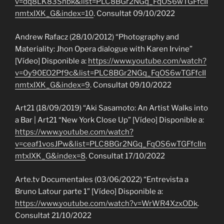
v=dq8LK83Shbk&list=PLC8BGr2NGq_FqOS6wTGFfcII
nmtxIXK_G&index=10
. Consultat 09/10/2022
Andrew Rafacz (28/10/2012) “Photography and
Materiality: Jhon Opera dialogue with Karen Irvine”
[Vídeo] Disponible a:
https://www.youtube.com/watch?
v=0y90EO2Pf9c&list=PLC8BGr2NGq_FqOS6wTGFfcII
nmtxIXK_G&index=9
. Consultat 09/10/2022
Art21 (18/09/2019) “Aki Sasamoto: An Artist Walks into
a Bar | Art21 “New York Close Up” [Vídeo] Disponible a:
https://www.youtube.com/watch?
v=ceaf1vosJPw&list=PLC8BGr2NGq_FqOS6wTGFfcIIn
mtxIXK_G&index=8
. Consultat 17/10/2022
Arte.tv Documentales (03/06/2022) “Entrevista a
Bruno Latour parte 1” [Vídeo] Disponible a:
https://www.youtube.com/watch?v=WrWR4XzxODk
.
Consultat 21/10/2022