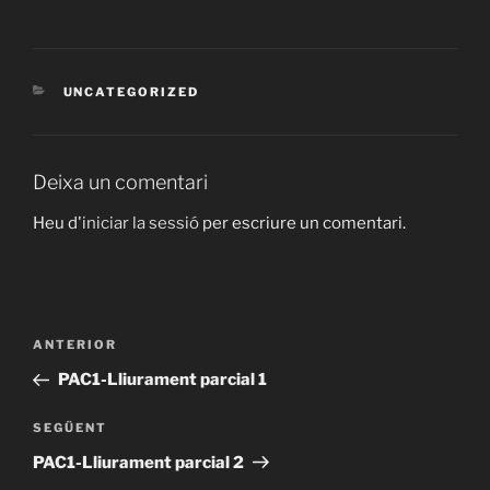
CATEGORIES
UNCATEGORIZED
Deixa un comentari
Heu d'
iniciar la sessió
per escriure un comentari.
Navegació
Entrada
ANTERIOR
d'entrades
anterior
PAC1-Lliurament parcial 1
Entrada
SEGÜENT
següent
PAC1-Lliurament parcial 2