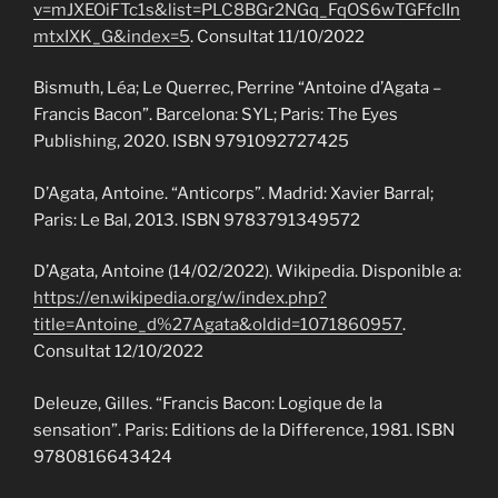
v=mJXEOiFTc1s&list=PLC8BGr2NGq_FqOS6wTGFfcIIn
mtxIXK_G&index=5
. Consultat 11/10/2022
Bismuth, Léa; Le Querrec, Perrine “Antoine d’Agata –
Francis Bacon”. Barcelona: SYL; Paris: The Eyes
Publishing, 2020. ISBN 9791092727425
D’Agata, Antoine. “Anticorps”. Madrid: Xavier Barral;
Paris: Le Bal, 2013. ISBN 9783791349572
D’Agata, Antoine (14/02/2022). Wikipedia. Disponible a:
https://en.wikipedia.org/w/index.php?
title=Antoine_d%27Agata&oldid=1071860957
.
Consultat 12/10/2022
Deleuze, Gilles. “Francis Bacon: Logique de la
sensation”. Paris: Editions de la Difference, 1981. ISBN
9780816643424