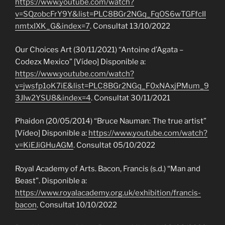
https://www.youtube.com/watch?
v=SQzobcFrY9Y&list=PLC8BGr2NGq_FqOS6wTGFfcII
nmtxIXK_G&index=7
. Consultat 13/10/2022
Our Choices Art (30/11/2021) “Antoine d’Agata –
Codezx Mexico” [Vídeo] Disponible a:
https://www.youtube.com/watch?
v=jwsfp1oK7iE&list=PLC8BGr2NGq_F0xNAxjPMum_9
3JIw2YSU8&index=4
. Consultat 30/11/2021
Phaidon (20/05/2014) “Bruce Nauman: The true artist”
[Vídeo] Disponible a:
https://www.youtube.com/watch?
v=KiEJiGHuAGM
. Consultat 05/10/2022
Royal Academy of Arts. Bacon, Francis (s.d.) “Man and
Beast”. Disponible a:
https://www.royalacademy.org.uk/exhibition/francis-
bacon
. Consultat 10/10/2022