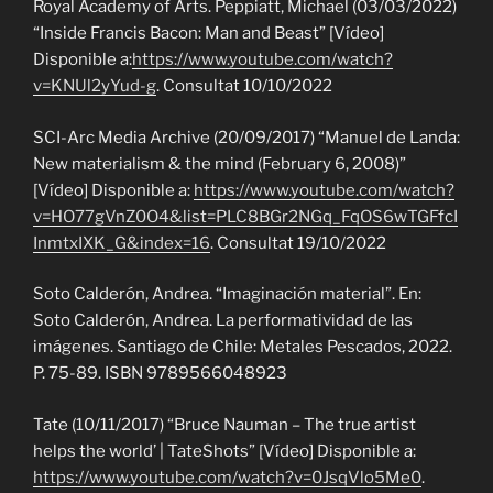
Royal Academy of Arts. Peppiatt, Michael (03/03/2022)
“Inside Francis Bacon: Man and Beast” [Vídeo]
Disponible a:
https://www.youtube.com/watch?
v=KNUl2yYud-g
. Consultat 10/10/2022
SCI-Arc Media Archive (20/09/2017) “Manuel de Landa:
New materialism & the mind (February 6, 2008)”
[Vídeo] Disponible a:
https://www.youtube.com/watch?
v=HO77gVnZ0O4&list=PLC8BGr2NGq_FqOS6wTGFfcI
InmtxIXK_G&index=16
. Consultat 19/10/2022
Soto Calderón, Andrea. “Imaginación material”. En:
Soto Calderón, Andrea. La performatividad de las
imágenes. Santiago de Chile: Metales Pescados, 2022.
P. 75-89. ISBN 9789566048923
Tate (10/11/2017) “Bruce Nauman – The true artist
helps the world’ | TateShots” [Vídeo] Disponible a:
https://www.youtube.com/watch?v=0JsqVlo5Me0
.