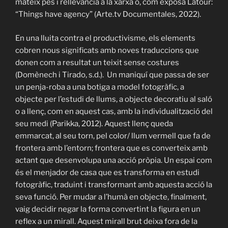
mateix pes i rellevància a la xarxa o, com exposa Latour:
“Things have agency” (Arte.tv Documentales, 2022).
En una lluita contra el productivisme, els elements
cobren nous significats amb noves traduccions que
donen com a resultat un teixit sense costures
(Domènech i Tirado, s.d.). Un maniquí que passa de ser
un penja-roba a una botiga a model fotogràfic, a
objecte per l’estudi de llums, a objecte decoratiu al saló
o a llenç, com en aquest cas, amb la individualització del
seu medi (Parikka, 2012). Aquest llenç queda
emmarcat, al seu torn, pel color/ llum vermell que fa de
frontera amb l’entorn; frontera que es converteix amb
actant que desenvolupa una acció pròpia. Un espai com
és el menjador de casa que es transforma en estudi
fotogràfic, traduint i transformant amb aquesta acció la
seva funció. Per mudar a l’humà en objecte, finalment,
vaig decidir negar la forma convertint la figura en un
reflex a un mirall. Aquest mirall brut deixa fora de la