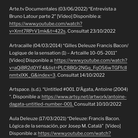
Arte.tv Documentales (03/06/2022) “Entrevista a
Bruno Latour parte 2” [Vídeo] Disponible a:
https://www.youtube.com/watch?
v=Xmt7RPrV1mk&t=422s
. Consultat 23/10/2022
Artracaille (04/03/2014) “Gilles Deleuze Francis Bacon/
Logique de la sensation (1) – Artcaille 10-05-2011”
[Vídeo] Disponible a:
https://www.youtube.com/watch?
v=aQiBR2d0YF4&list=PLC8BGr2NGq_FqOS6wTGFfcII
nmtxIXK_G&index=3
. Consultat 14/10/2022
Artspace. (s.d.). “Untitled #001. D’Àgata, Antoine (2004)
“. Disponible a:
https://www.artsy.net/artwork/antoine-
dagata-untitled-number-001.
Consultat 10/10/2022
Aula Deleuze (17/03/2021) “Deleuze: Francis Bacon.
Lógica de la sensación, por Josep M. Català” [Vídeo]
Disponible a:
https://www.youtube.com/watch?