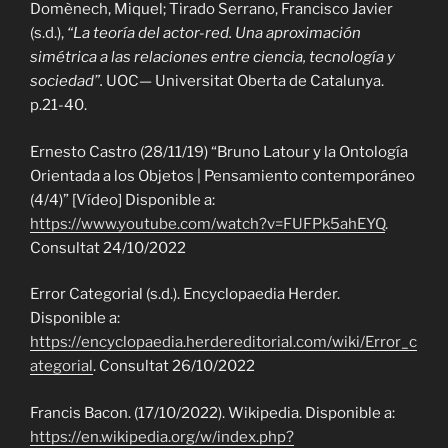
Domènech, Miquel; Tirado Serrano, Francisco Javier
(s.d.),
“
La teoría del actor-red. Una aproximación
simétrica a las relaciones entre ciencia, tecnología y
sociedad
”.
UOC— Universitat Oberta de Catalunya.
p.21-40.
Ernesto Castro (28/11/19) “Bruno Latour y la Ontología
Orientada a los Objetos | Pensamiento contemporáneo
(4/4)” [Vídeo] Disponible a:
https://www.youtube.com/watch?v=FUFPk5ahEYQ
.
Consultat 24/10/2022
Error Categorial (s.d.). Encyclopaedia Herder.
Disponible a:
https://encyclopaedia.herdereditorial.com/wiki/Error_c
ategorial
. Consultat 26/10/2022
Francis Bacon. (17/10/2022). Wikipedia. Disponible a:
https://en.wikipedia.org/w/index.php?