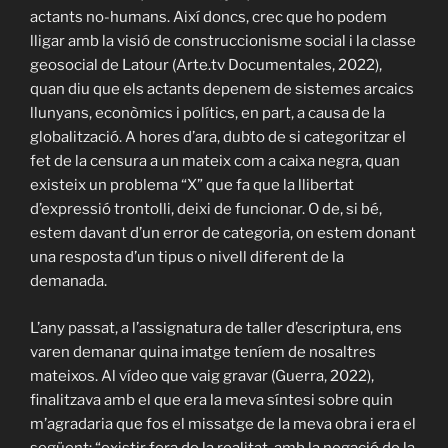
actants no-humans. Així doncs, crec que ho podem
lligar amb la visió de construccionisme social i la classe
geosocial de Latour (Arte.tv Documentales, 2022),
quan diu que els actants depenem de sistemes arcaics
llunyans, econòmics i polítics, en part, a causa de la
globalització. A hores d’ara, dubto de si categoritzar el
fet de la censura a un mateix com a caixa negra, quan
existeix un problema “X” que fa que la llibertat
d’expressió trontolli, deixi de funcionar. O de, si bé,
estem davant d’un error de categoria, on estem donant
una resposta d’un tipus o nivell diferent de la
demanada.
L’any passat, a l’assignatura de taller d’escriptura, ens
varen demanar quina imatge teníem de nosaltres
mateixos. Al vídeo que vaig gravar (Guerra, 2022),
finalitzava amb el que era la meva síntesi sobre quin
m’agradaria que fos el missatge de la meva obra i era el
següent: “existir fora de la realitat, amb la negació de la