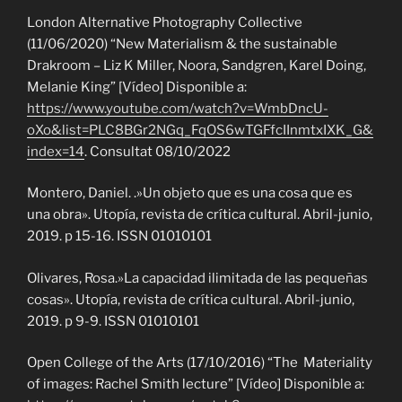
London Alternative Photography Collective
(11/06/2020) “New Materialism & the sustainable
Drakroom – Liz K Miller, Noora, Sandgren, Karel Doing,
Melanie King” [Vídeo] Disponible a:
https://www.youtube.com/watch?v=WmbDncU-
oXo&list=PLC8BGr2NGq_FqOS6wTGFfcIInmtxIXK_G&
index=14
. Consultat 08/10/2022
Montero, Daniel. .»Un objeto que es una cosa que es
una obra». Utopía, revista de crítica cultural. Abril-junio,
2019. p 15-16. ISSN 01010101
Olivares, Rosa.»La capacidad ilimitada de las pequeñas
cosas». Utopía, revista de crítica cultural. Abril-junio,
2019. p 9-9. ISSN 01010101
Open College of the Arts (17/10/2016) “The Materiality
of images: Rachel Smith lecture” [Vídeo] Disponible a: