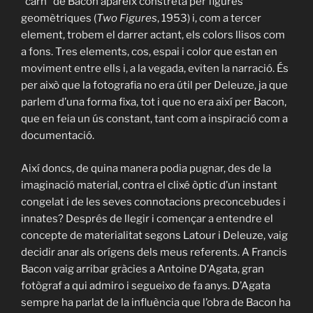
“carn” de Bacon apareix constreta per figures
geomètriques (
Two Figures
, 1953) i, com a tercer
element, trobem el darrer actant, els colors llisos com
a fons. Tres elements, cos, espai i color que estan en
moviment entre ells i, a la vegada, eviten la narració. És
per això que la fotografia no era útil per Deleuze, ja que
parlem d’una forma fixa, tot i que no era així per Bacon,
que en feia un ús constant, tant com a inspiració com a
documentació.
Així doncs, de quina manera podia pugnar, des de la
imaginació material, contra el clixé òptic d’un instant
congelat i de les seves connotacions preconcebudes i
innates? Després de llegir i començar a entendre el
concepte de materialitat segons Latour i Deleuze, vaig
decidir anar als orígens dels meus referents. A Francis
Bacon vaig arribar gràcies a Antoine D’Agata, gran
fotògraf a qui admiro i segueixo de fa anys. D’Agata
sempre ha parlat de la influència que l’obra de Bacon ha