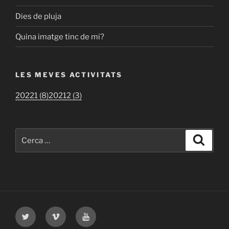
Dies de pluja
Quina imatge tinc de mi?
LES MEVES ACTIVITATS
20221 (8)
20212 (3)
Cerca:
Cerca
Twitter
Vimeo
Youtube
UOC
UOC
UOC