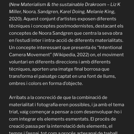
(
New Materialism & the sustainable Drakroom – Liz K
Miller, Noora, Sandgren, Karel Doing, Melanie King
,
2020). Aquest conjunt d’artistes exposen diferents
tècniques i conceptes postmodernistes, destacant els
conceptes de Noora Sandgren que centra la seva obra
en l’estudi inter i intra-acció de diferents materialitats.
Un concepte interessant que presenta és “Intentional
Camera Movement” (Wikipedia, 2022) on, el moviment
voluntari en diferents direccions i amb diferents
tècniques, aporten una imatge final borrosa que
transforma el paisatge captat en una font de llums,
ombres i colors en forma d’objecte.
Arribats a la concreció de que la combinació de
materialitat i fotografia eren possibles, i ja amb el tema
triat, vaig començar a pensar a com desenvolupar-ho i
com integrar els elements esmentats. El procés de
creació passa per la interrelació dels elements, el
temps i l’espai, tot com a procés artesanal de treball