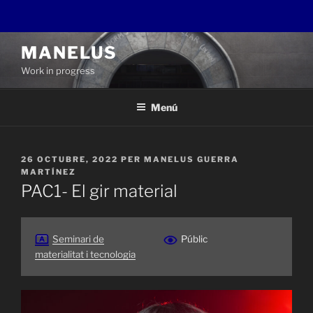
Vés
MANELUS
al
Work in progress
contingut
Menú
PUBLICAT
26 OCTUBRE, 2022
PER
MANELUS GUERRA
A
MARTÍNEZ
PAC1- El gir material
Seminari de
Públic
materialitat i tecnologia